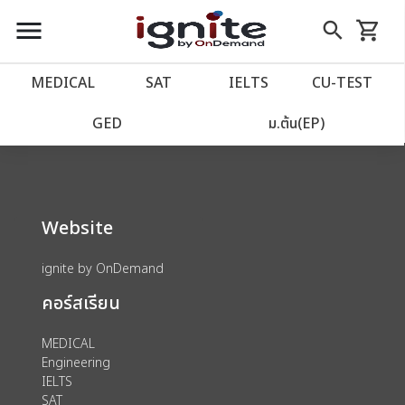
close
close
Skip
menu
search
shopping_cart
รถเข็น
to
Content
หน้าแรก
account_balance
MEDICAL
SAT
IELTS
CU‑TEST
We could not find anything for 80002756
เว็บไซต์อิกไนท์
power_settings_new
GED
ม.ต้น(EP)
โปรโมชั่น
local_offer
Website
วางแผนการเรียน
import_contacts
ignite by OnDemand
เข้าสู่ระบบ
account_circle
คอร์สเรียน
ลงทะเบียน
assignment
MEDICAL
Engineering
IELTS
SAT