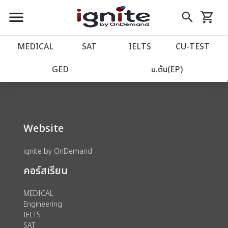
close
close
Skip
menu
search
shopping_cart
รถเข็น
to
Content
หน้าแรก
account_balance
MEDICAL
SAT
IELTS
CU‑TEST
We could not find anything for 80002756
เว็บไซต์อิกไนท์
power_settings_new
GED
ม.ต้น(EP)
โปรโมชั่น
local_offer
Website
วางแผนการเรียน
import_contacts
ignite by OnDemand
เข้าสู่ระบบ
account_circle
คอร์สเรียน
ลงทะเบียน
assignment
MEDICAL
Engineering
IELTS
SAT