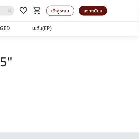
favorite_border
shopping_cart
รถเข็น
เข้าสู่ระบบ
ลงทะเบียน
GED
ม.ต้น(EP)
25"