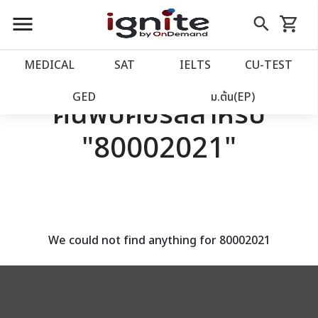
close
close
Skip
menu
search
shopping_cart
รถเข็น
to
Content
หน้าแรก
account_balance
MEDICAL
SAT
IELTS
CU‑TEST
เว็บไซต์อิกไนท์
power_settings_new
GED
ม.ต้น(EP)
ค้นพบคอร์สสำหรับ
"80002021"
โปรโมชั่น
local_offer
วางแผนการเรียน
import_contacts
เข้าสู่ระบบ
account_circle
We could not find anything for 80002021
ลงทะเบียน
assignment