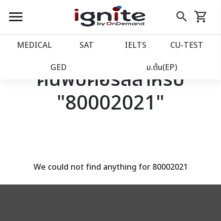
close
close
Skip
menu
search
shopping_cart
รถเข็น
to
Content
หน้าแรก
account_balance
MEDICAL
SAT
IELTS
CU‑TEST
เว็บไซต์อิกไนท์
power_settings_new
GED
ม.ต้น(EP)
ค้นพบคอร์สสำหรับ
"80002021"
โปรโมชั่น
local_offer
วางแผนการเรียน
import_contacts
เข้าสู่ระบบ
account_circle
We could not find anything for 80002021
ลงทะเบียน
assignment