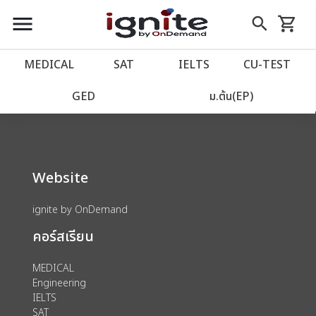
close
close
Skip
menu
search
shopping_cart
รถเข็น
to
Content
หน้าแรก
account_balance
MEDICAL
SAT
IELTS
CU‑TEST
We could not find anything for 80002756
เว็บไซต์อิกไนท์
power_settings_new
GED
ม.ต้น(EP)
โปรโมชั่น
local_offer
Website
วางแผนการเรียน
import_contacts
ignite by OnDemand
เข้าสู่ระบบ
account_circle
คอร์สเรียน
ลงทะเบียน
assignment
MEDICAL
Engineering
IELTS
SAT