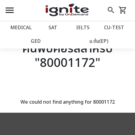
close
close
Skip
menu
search
shopping_cart
รถเข็น
to
Content
หน้าแรก
account_balance
MEDICAL
SAT
IELTS
CU‑TEST
เว็บไซต์อิกไนท์
power_settings_new
GED
ม.ต้น(EP)
ค้นพบคอร์สสำหรับ
"80001172"
โปรโมชั่น
local_offer
วางแผนการเรียน
import_contacts
เข้าสู่ระบบ
account_circle
We could not find anything for 80001172
ลงทะเบียน
assignment