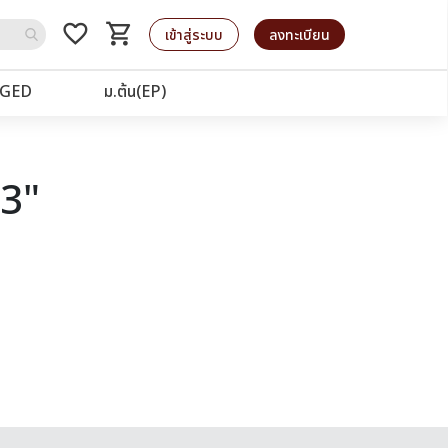
favorite_border
shopping_cart
รถเข็น
เข้าสู่ระบบ
ลงทะเบียน
GED
ม.ต้น(EP)
03"