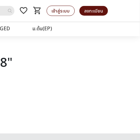
favorite_border
shopping_cart
รถเข็น
เข้าสู่ระบบ
ลงทะเบียน
GED
ม.ต้น(EP)
28"