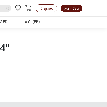
favorite_border
shopping_cart
รถเข็น
เข้าสู่ระบบ
ลงทะเบียน
GED
ม.ต้น(EP)
44"