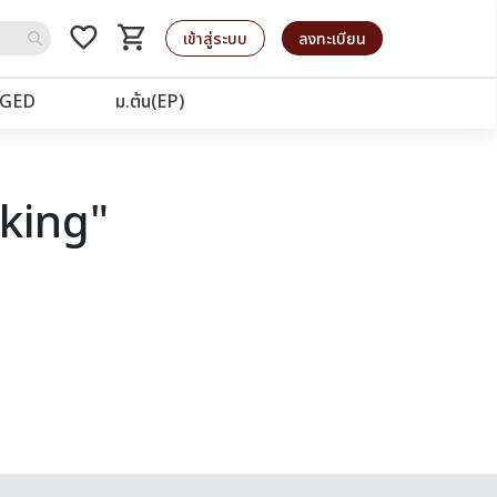
favorite_border
shopping_cart
รถเข็น
เข้าสู่ระบบ
ลงทะเบียน
GED
ม.ต้น(EP)
aking"