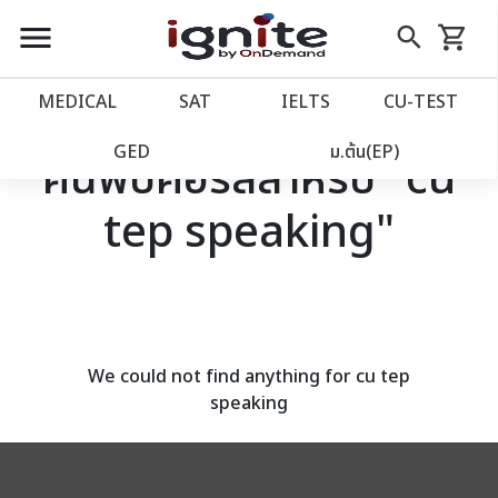
close
close
Skip
menu
search
shopping_cart
รถเข็น
to
Content
หน้าแรก
account_balance
MEDICAL
SAT
IELTS
CU‑TEST
เว็บไซต์อิกไนท์
power_settings_new
GED
ม.ต้น(EP)
ค้นพบคอร์สสำหรับ "cu
tep speaking"
โปรโมชั่น
local_offer
วางแผนการเรียน
import_contacts
เข้าสู่ระบบ
account_circle
We could not find anything for cu tep
speaking
ลงทะเบียน
assignment