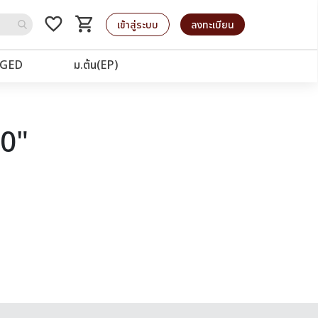
favorite_border
shopping_cart
รถเข็น
เข้าสู่ระบบ
ลงทะเบียน
GED
ม.ต้น(EP)
40"