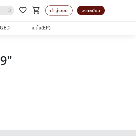
favorite_border
shopping_cart
รถเข็น
เข้าสู่ระบบ
ลงทะเบียน
GED
ม.ต้น(EP)
19"