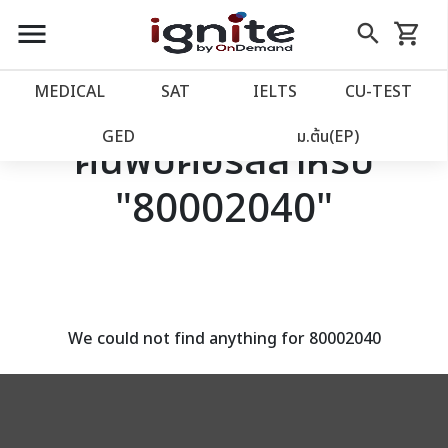
close
close
Skip
menu
search
shopping_cart
รถเข็น
to
Content
หน้าแรก
account_balance
MEDICAL
SAT
IELTS
CU‑TEST
เว็บไซต์อิกไนท์
power_settings_new
GED
ม.ต้น(EP)
ค้นพบคอร์สสำหรับ
"80002040"
โปรโมชั่น
local_offer
วางแผนการเรียน
import_contacts
เข้าสู่ระบบ
account_circle
We could not find anything for 80002040
ลงทะเบียน
assignment