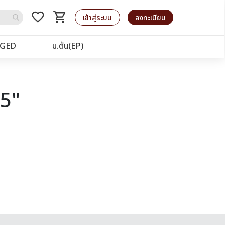
favorite_border
shopping_cart
รถเข็น
เข้าสู่ระบบ
ลงทะเบียน
GED
ม.ต้น(EP)
45"