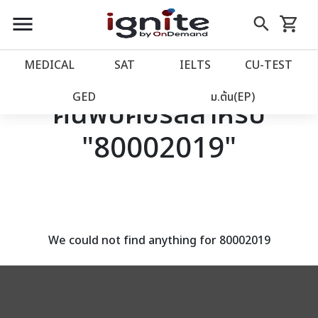
close
close
Skip
menu
search
shopping_cart
รถเข็น
to
Content
หน้าแรก
account_balance
MEDICAL
SAT
IELTS
CU‑TEST
เว็บไซต์อิกไนท์
power_settings_new
GED
ม.ต้น(EP)
ค้นพบคอร์สสำหรับ
"80002019"
โปรโมชั่น
local_offer
วางแผนการเรียน
import_contacts
เข้าสู่ระบบ
account_circle
We could not find anything for 80002019
ลงทะเบียน
assignment