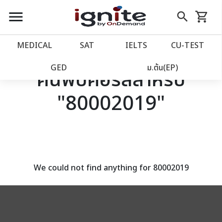
close
close
Skip
menu
search
shopping_cart
รถเข็น
to
Content
หน้าแรก
account_balance
MEDICAL
SAT
IELTS
CU‑TEST
เว็บไซต์อิกไนท์
power_settings_new
GED
ม.ต้น(EP)
ค้นพบคอร์สสำหรับ
"80002019"
โปรโมชั่น
local_offer
วางแผนการเรียน
import_contacts
เข้าสู่ระบบ
account_circle
We could not find anything for 80002019
ลงทะเบียน
assignment