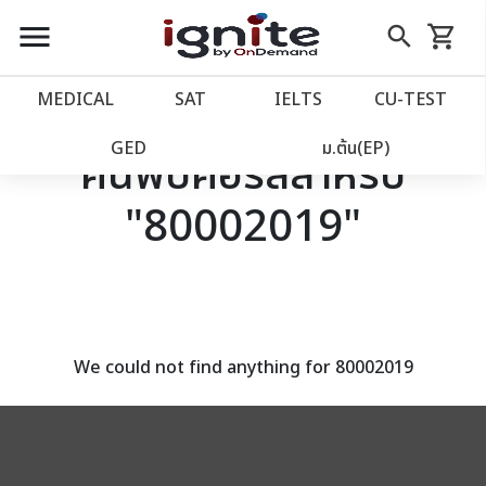
close
close
Skip
menu
search
shopping_cart
รถเข็น
to
Content
หน้าแรก
account_balance
MEDICAL
SAT
IELTS
CU‑TEST
เว็บไซต์อิกไนท์
power_settings_new
GED
ม.ต้น(EP)
ค้นพบคอร์สสำหรับ
"80002019"
โปรโมชั่น
local_offer
วางแผนการเรียน
import_contacts
เข้าสู่ระบบ
account_circle
We could not find anything for 80002019
ลงทะเบียน
assignment