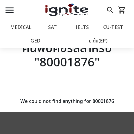
close
close
Skip
menu
search
shopping_cart
รถเข็น
to
Content
หน้าแรก
account_balance
MEDICAL
SAT
IELTS
CU‑TEST
เว็บไซต์อิกไนท์
power_settings_new
GED
ม.ต้น(EP)
ค้นพบคอร์สสำหรับ
"80001876"
โปรโมชั่น
local_offer
วางแผนการเรียน
import_contacts
เข้าสู่ระบบ
account_circle
We could not find anything for 80001876
ลงทะเบียน
assignment