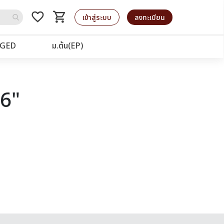
favorite_border
shopping_cart
รถเข็น
เข้าสู่ระบบ
ลงทะเบียน
GED
ม.ต้น(EP)
76"