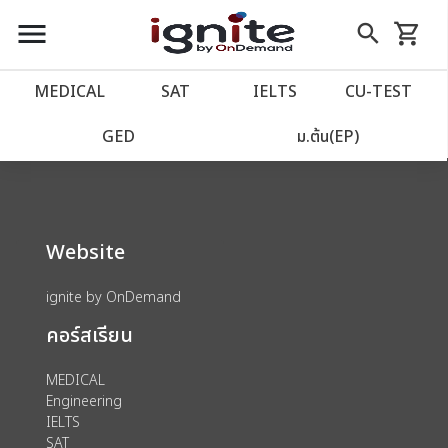
close
close
Skip
menu
search
shopping_cart
รถเข็น
to
Content
หน้าแรก
account_balance
MEDICAL
SAT
IELTS
CU‑TEST
We could not find anything for 80001466
เว็บไซต์อิกไนท์
power_settings_new
GED
ม.ต้น(EP)
โปรโมชั่น
local_offer
Website
วางแผนการเรียน
import_contacts
ignite by OnDemand
เข้าสู่ระบบ
account_circle
คอร์สเรียน
ลงทะเบียน
assignment
MEDICAL
Engineering
IELTS
SAT