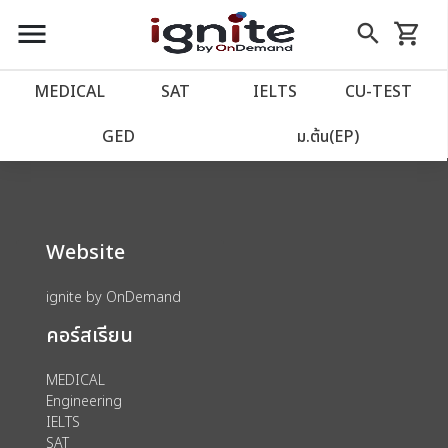
close
close
Skip
menu
search
shopping_cart
รถเข็น
to
Content
หน้าแรก
account_balance
MEDICAL
SAT
IELTS
CU‑TEST
We could not find anything for 80003928
เว็บไซต์อิกไนท์
power_settings_new
GED
ม.ต้น(EP)
โปรโมชั่น
local_offer
Website
วางแผนการเรียน
import_contacts
ignite by OnDemand
เข้าสู่ระบบ
account_circle
คอร์สเรียน
ลงทะเบียน
assignment
MEDICAL
Engineering
IELTS
SAT