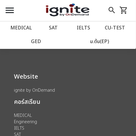
close
close
Skip
menu
search
shopping_cart
รถเข็น
to
Content
หน้าแรก
account_balance
MEDICAL
SAT
IELTS
CU‑TEST
We could not find anything for 80000875
เว็บไซต์อิกไนท์
power_settings_new
GED
ม.ต้น(EP)
โปรโมชั่น
local_offer
Website
วางแผนการเรียน
import_contacts
ignite by OnDemand
เข้าสู่ระบบ
account_circle
คอร์สเรียน
ลงทะเบียน
assignment
MEDICAL
Engineering
IELTS
SAT