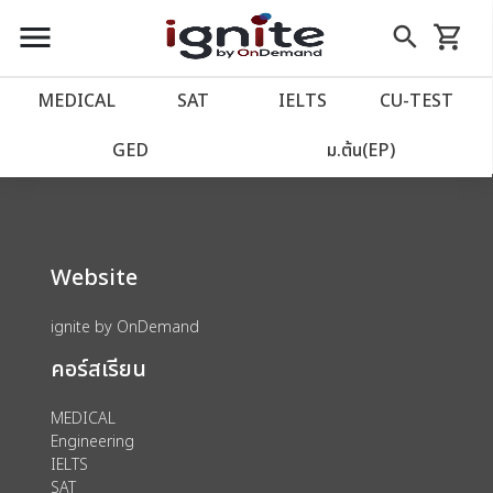
close
close
Skip
menu
search
shopping_cart
รถเข็น
to
Content
หน้าแรก
account_balance
MEDICAL
SAT
IELTS
CU‑TEST
We could not find anything for 80000177
เว็บไซต์อิกไนท์
power_settings_new
GED
ม.ต้น(EP)
โปรโมชั่น
local_offer
Website
วางแผนการเรียน
import_contacts
ignite by OnDemand
เข้าสู่ระบบ
account_circle
คอร์สเรียน
ลงทะเบียน
assignment
MEDICAL
Engineering
IELTS
SAT