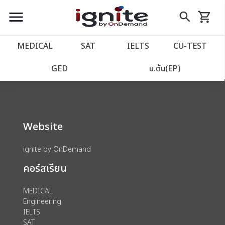
close
close
Skip
menu
search
shopping_cart
รถเข็น
to
Content
หน้าแรก
account_balance
MEDICAL
SAT
IELTS
CU‑TEST
We could not find anything for 80003928
เว็บไซต์อิกไนท์
power_settings_new
GED
ม.ต้น(EP)
โปรโมชั่น
local_offer
Website
วางแผนการเรียน
import_contacts
ignite by OnDemand
เข้าสู่ระบบ
account_circle
คอร์สเรียน
ลงทะเบียน
assignment
MEDICAL
Engineering
IELTS
SAT