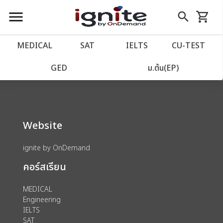
close
close
Skip
menu
search
shopping_cart
รถเข็น
to
Content
หน้าแรก
account_balance
MEDICAL
SAT
IELTS
CU‑TEST
We could not find anything for 80000179
เว็บไซต์อิกไนท์
power_settings_new
GED
ม.ต้น(EP)
โปรโมชั่น
local_offer
Website
วางแผนการเรียน
import_contacts
ignite by OnDemand
เข้าสู่ระบบ
account_circle
คอร์สเรียน
ลงทะเบียน
assignment
MEDICAL
Engineering
IELTS
SAT