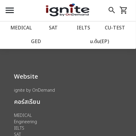
close
close
Skip
menu
search
shopping_cart
รถเข็น
to
Content
หน้าแรก
account_balance
MEDICAL
SAT
IELTS
CU‑TEST
We could not find anything for 80002019
เว็บไซต์อิกไนท์
power_settings_new
GED
ม.ต้น(EP)
โปรโมชั่น
local_offer
Website
วางแผนการเรียน
import_contacts
ignite by OnDemand
เข้าสู่ระบบ
account_circle
คอร์สเรียน
ลงทะเบียน
assignment
MEDICAL
Engineering
IELTS
SAT