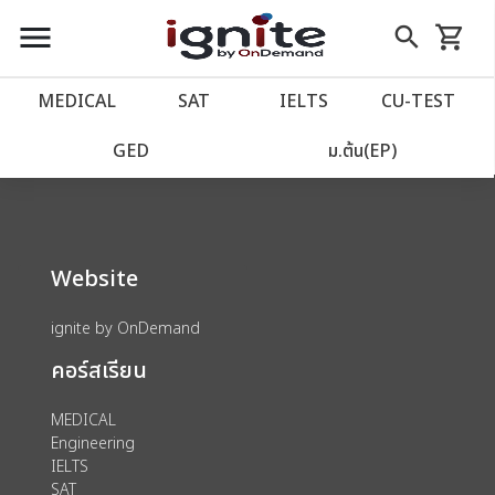
close
close
Skip
menu
search
shopping_cart
รถเข็น
to
Content
หน้าแรก
account_balance
MEDICAL
SAT
IELTS
CU‑TEST
We could not find anything for 80002040
เว็บไซต์อิกไนท์
power_settings_new
GED
ม.ต้น(EP)
โปรโมชั่น
local_offer
Website
วางแผนการเรียน
import_contacts
ignite by OnDemand
เข้าสู่ระบบ
account_circle
คอร์สเรียน
ลงทะเบียน
assignment
MEDICAL
Engineering
IELTS
SAT