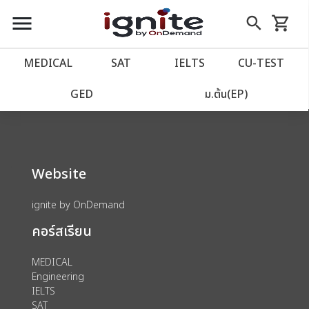
close
close
Skip
menu
search
shopping_cart
รถเข็น
to
Content
หน้าแรก
account_balance
MEDICAL
SAT
IELTS
CU‑TEST
We could not find anything for 80002040
เว็บไซต์อิกไนท์
power_settings_new
GED
ม.ต้น(EP)
โปรโมชั่น
local_offer
Website
วางแผนการเรียน
import_contacts
ignite by OnDemand
เข้าสู่ระบบ
account_circle
คอร์สเรียน
ลงทะเบียน
assignment
MEDICAL
Engineering
IELTS
SAT