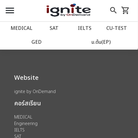
close
close
Skip
menu
search
shopping_cart
รถเข็น
to
Content
หน้าแรก
account_balance
MEDICAL
SAT
IELTS
CU‑TEST
We could not find anything for 80002125
เว็บไซต์อิกไนท์
power_settings_new
GED
ม.ต้น(EP)
โปรโมชั่น
local_offer
Website
วางแผนการเรียน
import_contacts
ignite by OnDemand
เข้าสู่ระบบ
account_circle
คอร์สเรียน
ลงทะเบียน
assignment
MEDICAL
Engineering
IELTS
SAT