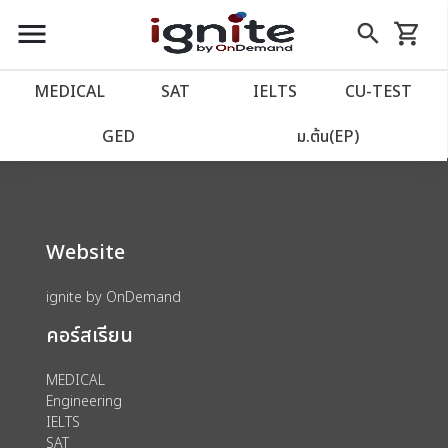
close
close
Skip
menu
search
shopping_cart
รถเข็น
to
Content
หน้าแรก
account_balance
MEDICAL
SAT
IELTS
CU‑TEST
We could not find anything for 80002125
เว็บไซต์อิกไนท์
power_settings_new
GED
ม.ต้น(EP)
โปรโมชั่น
local_offer
Website
วางแผนการเรียน
import_contacts
ignite by OnDemand
เข้าสู่ระบบ
account_circle
คอร์สเรียน
ลงทะเบียน
assignment
MEDICAL
Engineering
IELTS
SAT