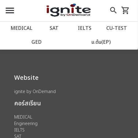
close
close
Skip
menu
search
shopping_cart
รถเข็น
to
Content
หน้าแรก
account_balance
MEDICAL
SAT
IELTS
CU‑TEST
We could not find anything for 80001864
เว็บไซต์อิกไนท์
power_settings_new
GED
ม.ต้น(EP)
โปรโมชั่น
local_offer
Website
วางแผนการเรียน
import_contacts
ignite by OnDemand
เข้าสู่ระบบ
account_circle
คอร์สเรียน
ลงทะเบียน
assignment
MEDICAL
Engineering
IELTS
SAT