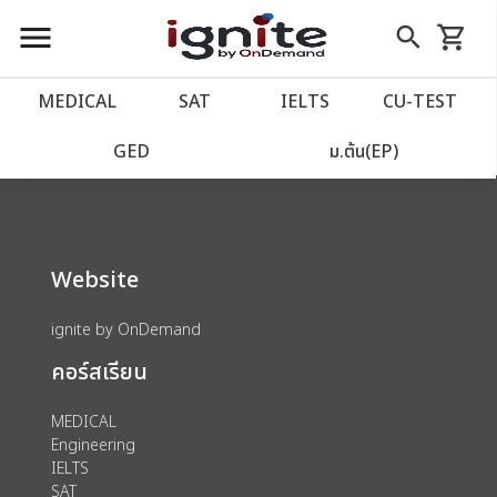
close
close
Skip
menu
search
shopping_cart
รถเข็น
to
Content
หน้าแรก
account_balance
MEDICAL
SAT
IELTS
CU‑TEST
We could not find anything for 80000179
เว็บไซต์อิกไนท์
power_settings_new
GED
ม.ต้น(EP)
โปรโมชั่น
local_offer
Website
วางแผนการเรียน
import_contacts
ignite by OnDemand
เข้าสู่ระบบ
account_circle
คอร์สเรียน
ลงทะเบียน
assignment
MEDICAL
Engineering
IELTS
SAT