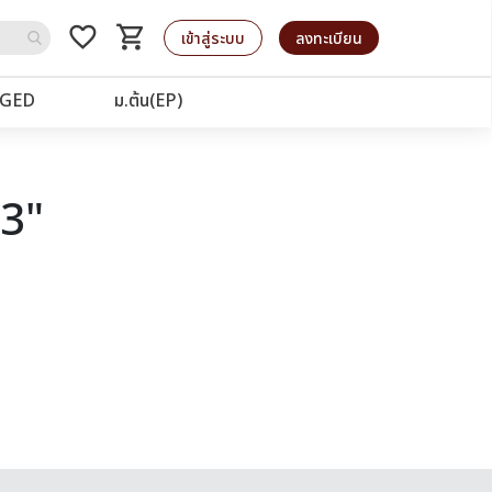
favorite_border
shopping_cart
รถเข็น
เข้าสู่ระบบ
ลงทะเบียน
GED
ม.ต้น(EP)
63"