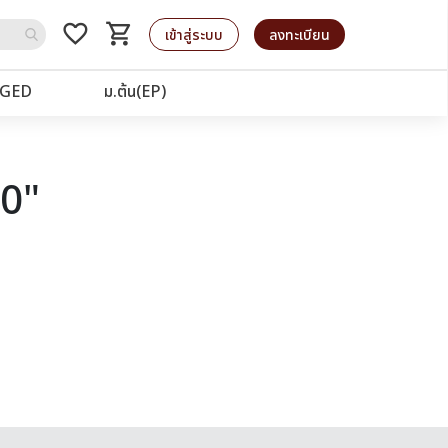
favorite_border
shopping_cart
รถเข็น
เข้าสู่ระบบ
ลงทะเบียน
GED
ม.ต้น(EP)
40"