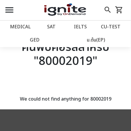
close
close
Skip
menu
search
shopping_cart
รถเข็น
to
Content
หน้าแรก
account_balance
MEDICAL
SAT
IELTS
CU‑TEST
เว็บไซต์อิกไนท์
power_settings_new
GED
ม.ต้น(EP)
ค้นพบคอร์สสำหรับ
"80002019"
โปรโมชั่น
local_offer
วางแผนการเรียน
import_contacts
เข้าสู่ระบบ
account_circle
We could not find anything for 80002019
ลงทะเบียน
assignment