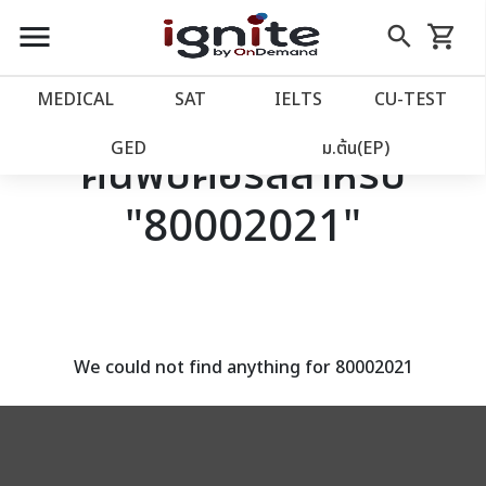
close
close
Skip
menu
search
shopping_cart
รถเข็น
to
Content
หน้าแรก
account_balance
MEDICAL
SAT
IELTS
CU‑TEST
เว็บไซต์อิกไนท์
power_settings_new
GED
ม.ต้น(EP)
ค้นพบคอร์สสำหรับ
"80002021"
โปรโมชั่น
local_offer
วางแผนการเรียน
import_contacts
เข้าสู่ระบบ
account_circle
We could not find anything for 80002021
ลงทะเบียน
assignment