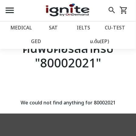
close
close
Skip
menu
search
shopping_cart
รถเข็น
to
Content
หน้าแรก
account_balance
MEDICAL
SAT
IELTS
CU‑TEST
เว็บไซต์อิกไนท์
power_settings_new
GED
ม.ต้น(EP)
ค้นพบคอร์สสำหรับ
"80002021"
โปรโมชั่น
local_offer
วางแผนการเรียน
import_contacts
เข้าสู่ระบบ
account_circle
We could not find anything for 80002021
ลงทะเบียน
assignment