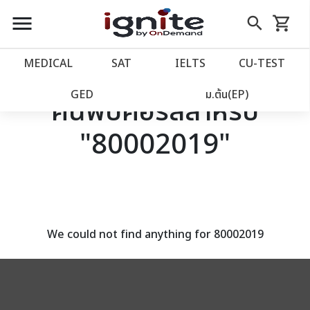
close
close
Skip
menu
search
shopping_cart
รถเข็น
to
Content
หน้าแรก
account_balance
MEDICAL
SAT
IELTS
CU‑TEST
เว็บไซต์อิกไนท์
power_settings_new
GED
ม.ต้น(EP)
ค้นพบคอร์สสำหรับ
"80002019"
โปรโมชั่น
local_offer
วางแผนการเรียน
import_contacts
เข้าสู่ระบบ
account_circle
We could not find anything for 80002019
ลงทะเบียน
assignment