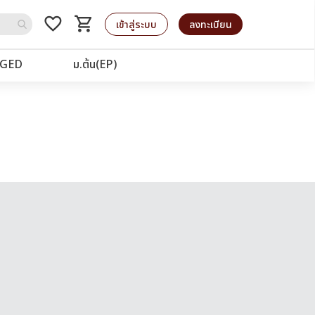
favorite_border
shopping_cart
รถเข็น
เข้าสู่ระบบ
ลงทะเบียน
GED
ม.ต้น(EP)