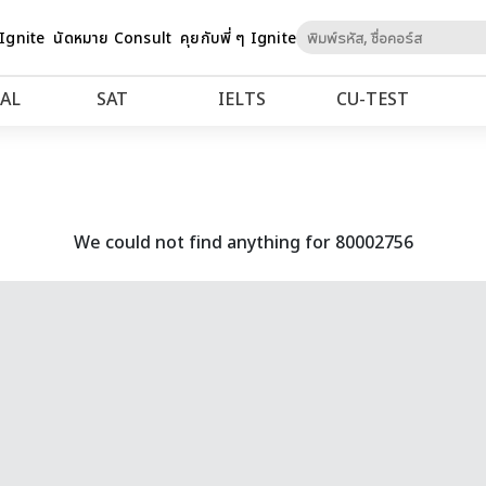
Skip
 Ignite
นัดหมาย Consult
คุยกับพี่ ๆ Ignite
to
Content
AL
SAT
IELTS
CU‑TEST
We could not find anything for 80002756