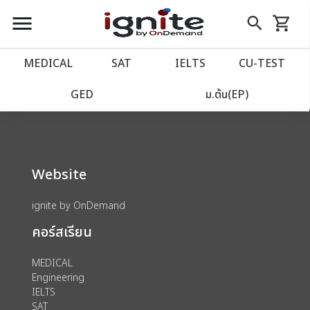
close
close
Skip
menu
search
shopping_cart
รถเข็น
to
Content
หน้าแรก
account_balance
MEDICAL
SAT
IELTS
CU‑TEST
We could not find anything for 80002040
เว็บไซต์อิกไนท์
power_settings_new
GED
ม.ต้น(EP)
โปรโมชั่น
local_offer
Website
วางแผนการเรียน
import_contacts
ignite by OnDemand
เข้าสู่ระบบ
account_circle
คอร์สเรียน
ลงทะเบียน
assignment
MEDICAL
Engineering
IELTS
SAT