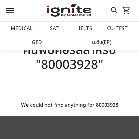
close
close
Skip
menu
search
shopping_cart
รถเข็น
to
Content
หน้าแรก
account_balance
MEDICAL
SAT
IELTS
CU‑TEST
เว็บไซต์อิกไนท์
power_settings_new
GED
ม.ต้น(EP)
ค้นพบคอร์สสำหรับ
"80003928"
โปรโมชั่น
local_offer
วางแผนการเรียน
import_contacts
เข้าสู่ระบบ
account_circle
We could not find anything for 80003928
ลงทะเบียน
assignment