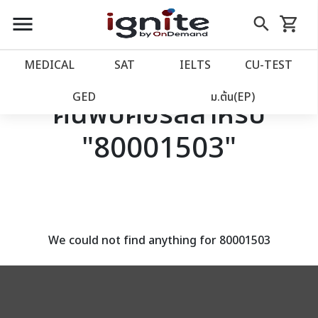
close
close
Skip
menu
search
shopping_cart
รถเข็น
to
Content
หน้าแรก
account_balance
MEDICAL
SAT
IELTS
CU‑TEST
เว็บไซต์อิกไนท์
power_settings_new
GED
ม.ต้น(EP)
ค้นพบคอร์สสำหรับ
"80001503"
โปรโมชั่น
local_offer
วางแผนการเรียน
import_contacts
เข้าสู่ระบบ
account_circle
We could not find anything for 80001503
ลงทะเบียน
assignment