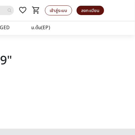
favorite_border
shopping_cart
รถเข็น
เข้าสู่ระบบ
ลงทะเบียน
GED
ม.ต้น(EP)
99"