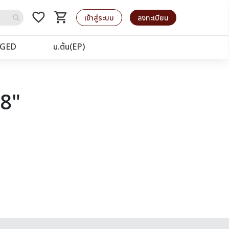
favorite_border
shopping_cart
รถเข็น
เข้าสู่ระบบ
ลงทะเบียน
GED
ม.ต้น(EP)
28"