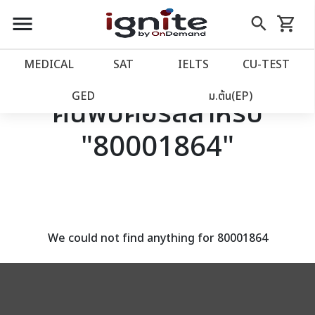
close
close
Skip
menu
search
shopping_cart
รถเข็น
to
Content
หน้าแรก
account_balance
MEDICAL
SAT
IELTS
CU‑TEST
เว็บไซต์อิกไนท์
power_settings_new
GED
ม.ต้น(EP)
ค้นพบคอร์สสำหรับ
"80001864"
โปรโมชั่น
local_offer
วางแผนการเรียน
import_contacts
เข้าสู่ระบบ
account_circle
We could not find anything for 80001864
ลงทะเบียน
assignment