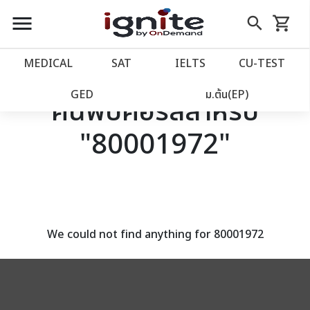
close
close
Skip
menu
search
shopping_cart
รถเข็น
to
Content
หน้าแรก
account_balance
MEDICAL
SAT
IELTS
CU‑TEST
เว็บไซต์อิกไนท์
power_settings_new
GED
ม.ต้น(EP)
ค้นพบคอร์สสำหรับ
"80001972"
โปรโมชั่น
local_offer
วางแผนการเรียน
import_contacts
เข้าสู่ระบบ
account_circle
We could not find anything for 80001972
ลงทะเบียน
assignment