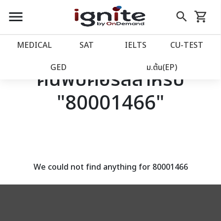
close
close
Skip
menu
search
shopping_cart
รถเข็น
to
Content
หน้าแรก
account_balance
MEDICAL
SAT
IELTS
CU‑TEST
เว็บไซต์อิกไนท์
power_settings_new
GED
ม.ต้น(EP)
ค้นพบคอร์สสำหรับ
"80001466"
โปรโมชั่น
local_offer
วางแผนการเรียน
import_contacts
เข้าสู่ระบบ
account_circle
We could not find anything for 80001466
ลงทะเบียน
assignment