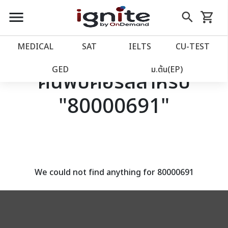
close
close
Skip
menu
search
shopping_cart
รถเข็น
to
Content
หน้าแรก
account_balance
MEDICAL
SAT
IELTS
CU‑TEST
เว็บไซต์อิกไนท์
power_settings_new
GED
ม.ต้น(EP)
ค้นพบคอร์สสำหรับ
"80000691"
โปรโมชั่น
local_offer
วางแผนการเรียน
import_contacts
เข้าสู่ระบบ
account_circle
We could not find anything for 80000691
ลงทะเบียน
assignment